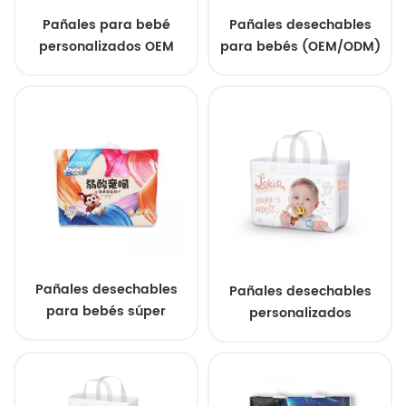
Pañales para bebé
Pañales desechables
personalizados OEM
para bebés (OEM/ODM)
directos de fábrica de
de China, de calidad,
China de alta calidad
para bebés sanos,
personalizables
proveedor mayorista.
Pañales desechables
Pañales desechables
para bebés súper
personalizados
suaves de grado A,
superabsorbentes para
transpirables y de nuevo
bebés al por mayor
estilo.