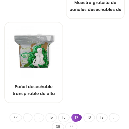
Muestra gratuita de
pañales desechables de
alta absorción
personalizados de
fábrica china para
bebés.
Pañal desechable
transpirable de alta
absorción para bebés,
personalizado y al por
mayor
<<
1
...
15
16
17
18
19
...
39
>>