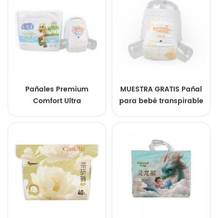
al por mayor.
Pañales Premium
MUESTRA GRATIS Pañal
Comfort Ultra
para bebé transpirable
Absorbentes
y súper absorbente de
Transpirables para
marca confiable
Protección contra Fugas
durante Todo el Día