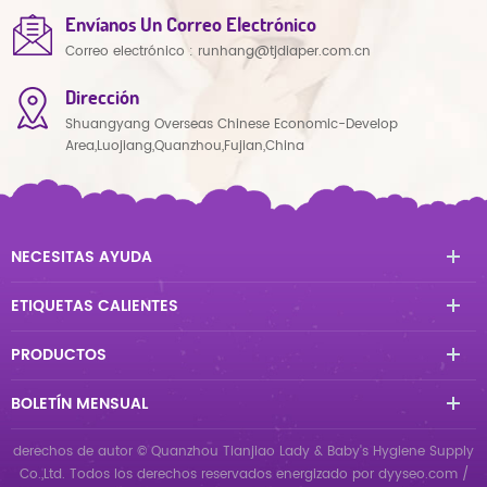
Envíanos Un Correo Electrónico
Correo electrónico :
runhang@tjdiaper.com.cn
Dirección
Shuangyang Overseas Chinese Economic-Develop
Area,Luojiang,Quanzhou,Fujian,China
NECESITAS AYUDA
ETIQUETAS CALIENTES
PRODUCTOS
BOLETÍN MENSUAL
derechos de autor © Quanzhou Tianjiao Lady & Baby's Hygiene Supply
Co.,Ltd. Todos los derechos reservados
energizado por
dyyseo.com
/