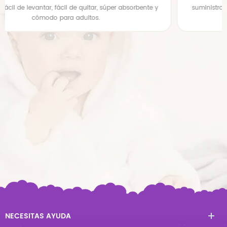
suministro de fábrica pañales desechables para adultos en
china
NECESITAS AYUDA