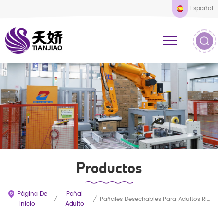
Español
Productos
Página De
Pañal
/
/
Pañales Desechables Para Adultos RIPO, Venta Al Por Mayor OEM A Precio Competitivo
Inicio
Adulto