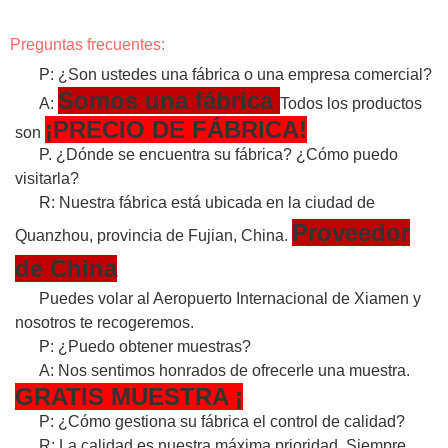
Preguntas frecuentes:
P: ¿Son ustedes una fábrica o una empresa comercial?
Somos una fábrica
A:
Todos los productos
¡PRECIO DE FÁBRICA!
son
P. ¿Dónde se encuentra su fábrica? ¿Cómo puedo
visitarla?
R: Nuestra fábrica está ubicada en la ciudad de
Proveedor
Quanzhou, provincia de Fujian, China.
de China
Puedes volar al Aeropuerto Internacional de Xiamen y
nosotros te recogeremos.
P: ¿Puedo obtener muestras?
A: Nos sentimos honrados de ofrecerle una muestra.
GRATIS
MUESTRA
¡
P: ¿Cómo gestiona su fábrica el control de calidad?
R: La calidad es nuestra máxima prioridad. Siempre