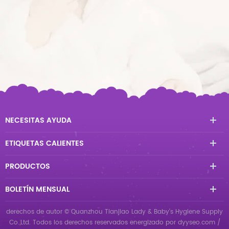
NECESITAS AYUDA
ETIQUETAS CALIENTES
PRODUCTOS
BOLETÍN MENSUAL
derechos de autor © Quanzhou Tianjiao Lady & Baby's Hygiene Supply
Co.,Ltd. Todos los derechos reservados
energizado por
dyyseo.com
/