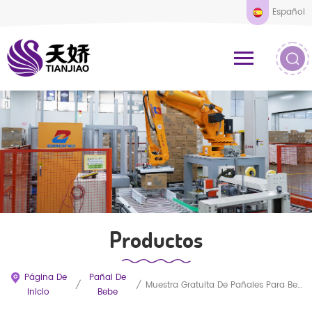
Español
Productos
Página De
Pañal De
/
/
Muestra Gratuita De Pañales Para Bebés De Alta Calidad, Venta Al Por Mayor OEM
Inicio
Bebe