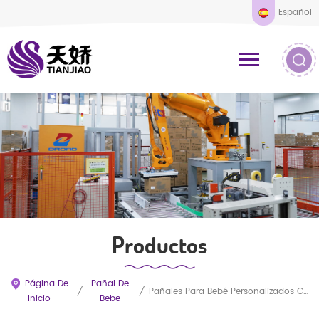
Español
Productos
Página De
Pañal De
/
/
Pañales Para Bebé Personalizados Con Cintura Elástica (venta Al Por Mayor)
Inicio
Bebe