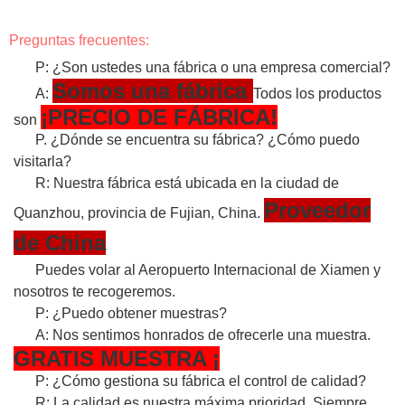
Preguntas frecuentes:
P: ¿Son ustedes una fábrica o una empresa comercial?
Somos una fábrica
A:
Todos los productos
¡PRECIO DE FÁBRICA!
son
P. ¿Dónde se encuentra su fábrica? ¿Cómo puedo
visitarla?
R: Nuestra fábrica está ubicada en la ciudad de
Proveedor
Quanzhou, provincia de Fujian, China.
de China
Puedes volar al Aeropuerto Internacional de Xiamen y
nosotros te recogeremos.
P: ¿Puedo obtener muestras?
A: Nos sentimos honrados de ofrecerle una muestra.
GRATIS
MUESTRA
¡
P: ¿Cómo gestiona su fábrica el control de calidad?
R: La calidad es nuestra máxima prioridad. Siempre