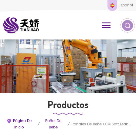
Español
Productos
Página De
Pañal De
/
/
Pañales De Bebé OEM Soft Leak Guard
Inicio
Bebe