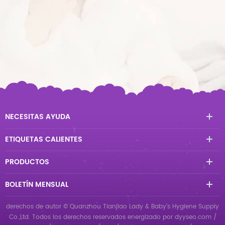
NECESITAS AYUDA
ETIQUETAS CALIENTES
PRODUCTOS
BOLETÍN MENSUAL
derechos de autor © Quanzhou Tianjiao Lady & Baby's Hygiene Supply
Co.,Ltd. Todos los derechos reservados
energizado por
dyyseo.com
/