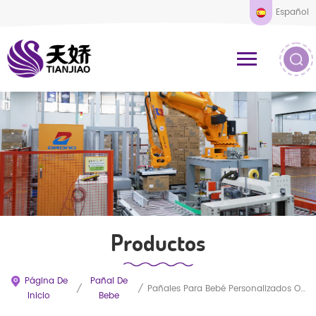
Español
Productos
Página De
Pañal De
/
/
Pañales Para Bebé Personalizados OEM/ODM Con Núcleo Superabsorbente Y Prevención De Fugas 3D - Muestras Gratuitas De Un Fabricante Chino
Inicio
Bebe