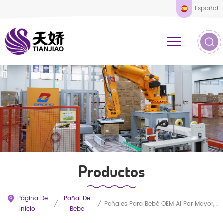
Español
Productos
Página De
Pañal De
/
/
Pañales Para Bebé OEM Al Por Mayor, Diseño Ultrafino A Prueba De Fugas Con Alta Absorción, SAP Importado
Inicio
Bebe