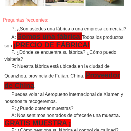
Preguntas frecuentes:
P: ¿Son ustedes una fábrica o una empresa comercial?
Somos una fábrica
A:
Todos los productos
¡PRECIO DE FÁBRICA!
son
P. ¿Dónde se encuentra su fábrica? ¿Cómo puedo
visitarla?
R: Nuestra fábrica está ubicada en la ciudad de
Proveedor
Quanzhou, provincia de Fujian, China.
de China
Puedes volar al Aeropuerto Internacional de Xiamen y
nosotros te recogeremos.
P: ¿Puedo obtener muestras?
A: Nos sentimos honrados de ofrecerle una muestra.
GRATIS
MUESTRA
¡
P: ¿Cómo gestiona su fábrica el control de calidad?