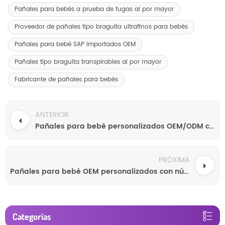
Pañales para bebés a prueba de fugas al por mayor
Proveedor de pañales tipo braguita ultrafinos para bebés
Pañales para bebé SAP importados OEM
Pañales tipo braguita transpirables al por mayor
Fabricante de pañales para bebés
ANTERIOR
Pañales para bebé personalizados OEM/ODM con núcleo superabsorbente y prevención de fugas 3D - Muestras gratuitas de un fabricante chino
PRÓXIMA
Pañales para bebé OEM personalizados con núcleo superabsorbente y capa superior suave y transpirable. Muestras gratuitas directamente del fabricante.
Categorías