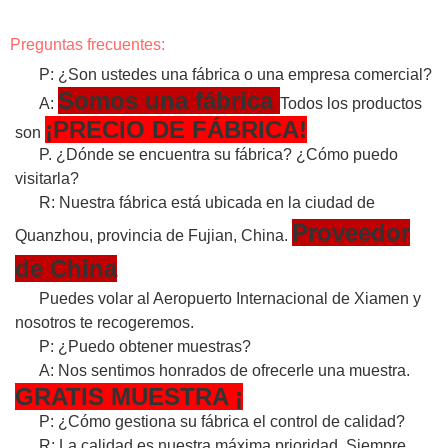
Preguntas frecuentes:
P: ¿Son ustedes una fábrica o una empresa comercial?
Somos una fábrica
A:
Todos los productos
¡PRECIO DE FÁBRICA!
son
P. ¿Dónde se encuentra su fábrica? ¿Cómo puedo
visitarla?
R: Nuestra fábrica está ubicada en la ciudad de
Proveedor
Quanzhou, provincia de Fujian, China.
de China
Puedes volar al Aeropuerto Internacional de Xiamen y
nosotros te recogeremos.
P: ¿Puedo obtener muestras?
A: Nos sentimos honrados de ofrecerle una muestra.
GRATIS
MUESTRA
¡
P: ¿Cómo gestiona su fábrica el control de calidad?
R: La calidad es nuestra máxima prioridad. Siempre