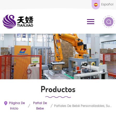
Español
Productos
Página De
Pañal De
/
/
Pañales De Bebé Personalizables, Suaves Y De Alta Absorción Con Cinta Adhesiva.
Inicio
Bebe