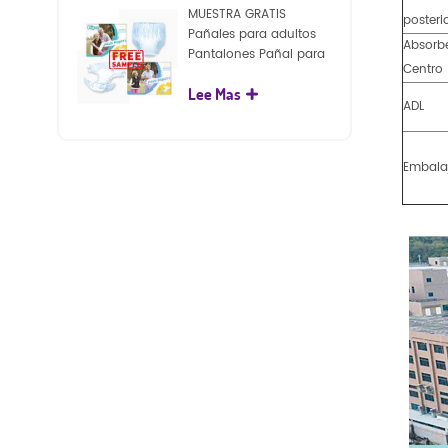
MUESTRA GRATIS
posteri
Pañales para adultos
Absorb
Pantalones Pañal para
Centro
adultos desechables
Lee Mas
para adultos
ADL
Embala