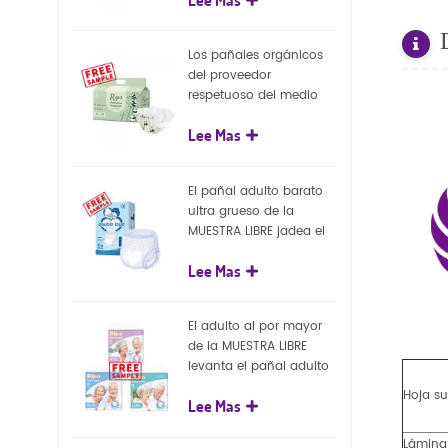
capa superficial
biodegradable del eco
100%
Los pañales orgánicos
del proveedor
respetuoso del medio
ambiente de la nueva
Lee Mas
llegada venden al por
mayor el pañal
biodegradable del bebé
El pañal adulto barato
de la naturaleza
ultra grueso de la
MUESTRA LIBRE jadea el
pañal adulto disponible
Lee Mas
para el adulto
El adulto al por mayor
de la MUESTRA LIBRE
levanta el pañal adulto
disponible de los
Hoja su
Lee Mas
pantalones del pañal
Lámina