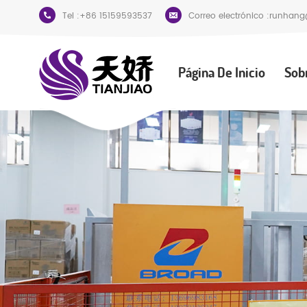
Tel :
+86 15159593537
Correo electrónico :
runhang
Página De Inicio
Sob