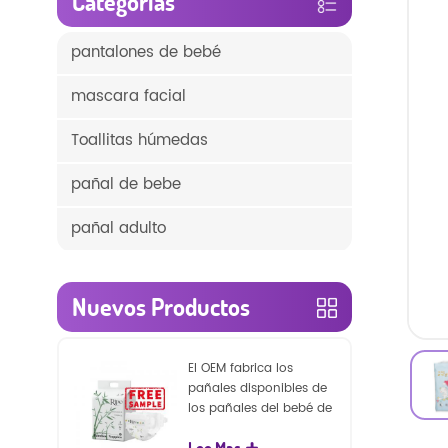
Categorías
pantalones de bebé
mascara facial
Toallitas húmedas
pañal de bebe
pañal adulto
Nuevos Productos
El OEM fabrica los
pañales disponibles de
los pañales del bebé de
la naturaleza de la
Lee Mas