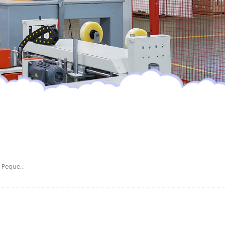
Pañales Tipo Braguita Para Bebés Y Niños Pequeños, Personalizados Con Impresión OEM.