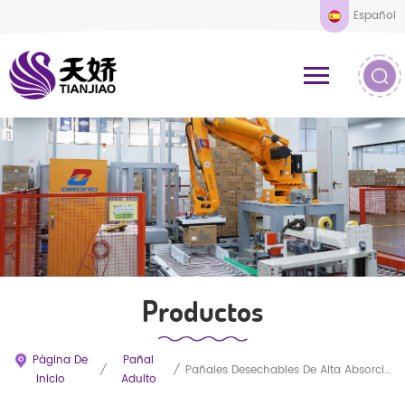
Español
Productos
Página De
Pañal
/
/
Pañales Desechables De Alta Absorción Para Adultos, Tanto Para Hombres Como Para Mujeres.
Inicio
Adulto