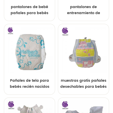
pantalones de bebé
pantalones de
pañales para bebés
entrenamiento de
entrenamiento
pañales desechables
para bebés de buena
calidad
Pañales de tela para
muestras gratis pañales
bebés recién nacidos
desechables para bebés
para bebés con sueño
soñolientos