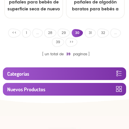
pañales para bebés de
pañales de algodón
superficie seca de nuevo
baratos para bebés a
diseño OEM marca
bajo precio
<<
1
...
28
29
30
31
32
...
39
>>
un total de
39
paginas
Categorías
Nuevos Productos