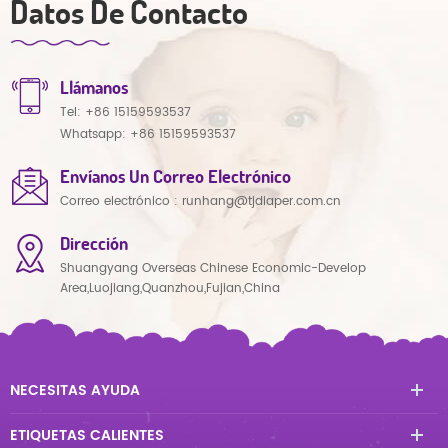
Datos De Contacto
Llámanos
Tel:
+86 15159593537
Whatsapp:
+86 15159593537
Envíanos Un Correo Electrónico
Correo electrónico :
runhang@tjdiaper.com.cn
Dirección
Shuangyang Overseas Chinese Economic-Develop
Area,Luojiang,Quanzhou,Fujian,China
NECESITAS AYUDA
ETIQUETAS CALIENTES