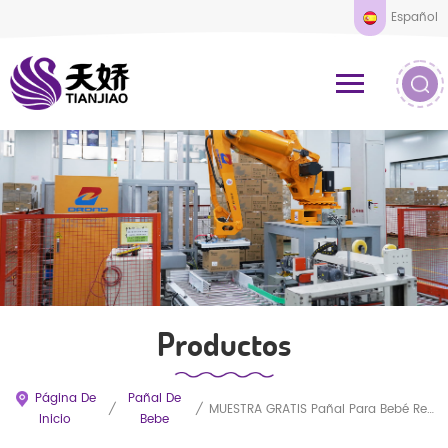
Español
Productos
Página De
Pañal De
/
/
MUESTRA GRATIS Pañal Para Bebé Recién Llegado Fabricantes De Pañales Para Bebé En Fujian Pañal Desechable Para Bebé
Inicio
Bebe