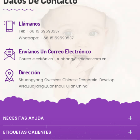
Llámanos
Tel:
+86 15159593537
Whatsapp:
+86 15159593537
Envíanos Un Correo Electrónico
Correo electrónico :
runhang@tjdiaper.com.cn
Dirección
Shuangyang Overseas Chinese Economic-Develop
Area,Luojiang,Quanzhou,Fujian,China
NECESITAS AYUDA
ETIQUETAS CALIENTES