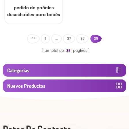
pedido de pañales
desechables para bebés
con pretina elástica
<<
1
...
37
38
39
un total de
39
paginas
Categorías
Nuevos Productos
Datos De Contacto