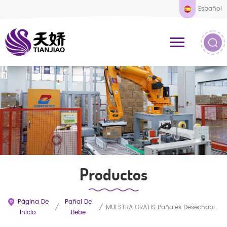
Español
Productos
Página De
Pañal De
/
/
MUESTRA GRATIS Pañales Desechables Suaves Y Transpirables SAP De Alto Rendimiento Y Absorción Para Bebés
Inicio
Bebe