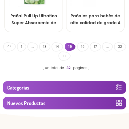
Pañal Pull Up Ultrafino
Pañales para bebés de
Super Absorbente de
alta calidad de grado A
Nuevo Estilo Premium
de China: asequibles,
saludables y seguros,
disponibles para venta
<<
1
...
13
14
15
16
17
...
32
al por mayor.
>>
un total de
32
paginas
Categorías
Nuevos Productos