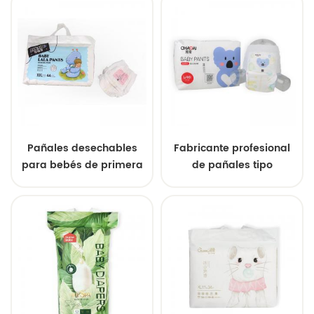
mayor.
Pañales desechables
Fabricante profesional
para bebés de primera
de pañales tipo
calidad, de grado A, al
pantalón para bebé OEM
por mayor, fabricante
al por mayor
chino de pañales para
dormir personalizados
con marca privada.