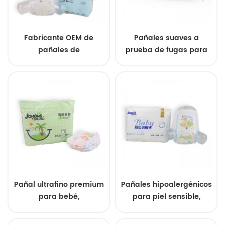
Fabricante OEM de
Pañales suaves a
pañales de
prueba de fugas para
entrenamiento premium
bebés de grado A al por
para bebés, súper
mayor para dormir
absorbentes y con
durante la noche
protección 3D contra
fugas.
Pañal ultrafino premium
Pañales hipoalergénicos
para bebé,
para piel sensible,
hipoalergénico, cómodo,
ultrafinos, cómodos y a
precio de fábrica al por
precios de mayoreo.