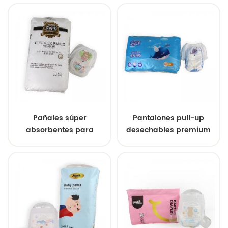
al por mayor de marcas
Brand Professional
privadas personalizadas
Factory
Pañales súper
Pantalones pull-up
absorbentes para
desechables premium
bebés, venta directa de
personalizados para
fábrica, baratos, al por
bebés, muestra gratuita
mayor, disponibles.
al por mayor de fábrica