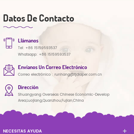
Datos De Contacto
Llámanos
Tel:
+86 15159593537
Whatsapp:
+86 15159593537
Envíanos Un Correo Electrónico
Correo electrónico :
runhang@tjdiaper.com.cn
Dirección
Shuangyang Overseas Chinese Economic-Develop
Area,Luojiang,Quanzhou,Fujian,China
NECESITAS AYUDA