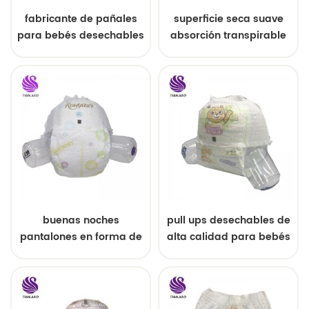
fabricante de pañales
superficie seca suave
para bebés desechables
absorción transpirable
tamaño personalizado
pañal de bebé
pantalones de pañales
para bebés precio de
fábrica
buenas noches
pull ups desechables de
pantalones en forma de
alta calidad para bebés
u desechables