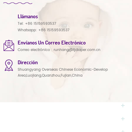
Llámanos
Tel:
+86 15159593537
Whatsapp:
+86 15159593537
Envíanos Un Correo Electrónico
Correo electrónico :
runhang@tjdiaper.com.cn
Dirección
Shuangyang Overseas Chinese Economic-Develop
Area,Luojiang,Quanzhou,Fujian,China
NECESITAS AYUDA
ETIQUETAS CALIENTES