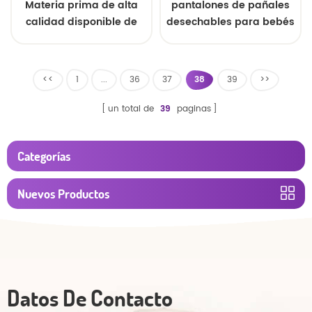
Materia prima de alta
pantalones de pañales
calidad disponible de
desechables para bebés
bajo precio para
estilo fácil
pañales de bebé
<<
1
...
36
37
38
39
>>
un total de
39
paginas
Categorías
Nuevos Productos
Datos De Contacto