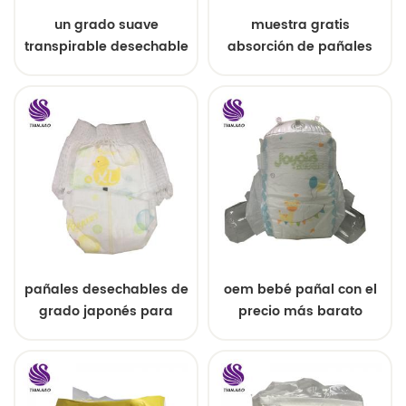
un grado suave
muestra gratis
transpirable desechable
absorción de pañales
súper absorbencia bebé
sanitarios pañal para
pañales ups /
bebés hecho en china
pantalones de pañales
para bebés
pañales desechables de
oem bebé pañal con el
grado japonés para
precio más barato
bebés pañales pull up
pañales de superficie
entrenamiento pantalón
seca suave pañales
de plástico estilo niños
encantadores
pequeños pañal