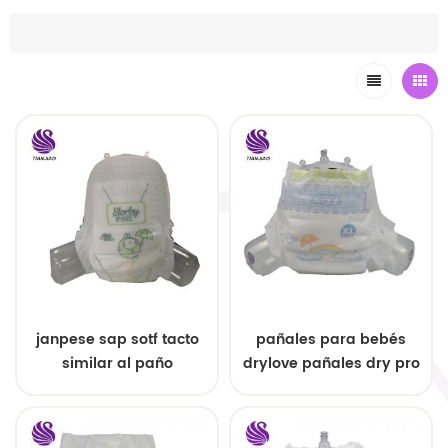
janpese sap sotf tacto
pañales para bebés
similar al paño
drylove pañales dry pro
transpirable tirador
malayos pañales dry
desechable pantalones
love
de pañales para bebés