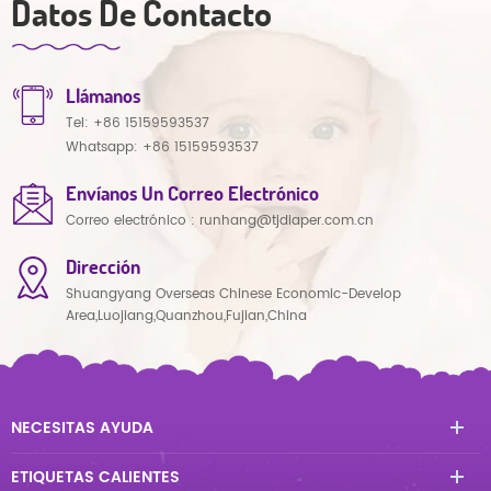
Datos De Contacto
Llámanos
Tel:
+86 15159593537
Whatsapp:
+86 15159593537
Envíanos Un Correo Electrónico
Correo electrónico :
runhang@tjdiaper.com.cn
Dirección
Shuangyang Overseas Chinese Economic-Develop
Area,Luojiang,Quanzhou,Fujian,China
NECESITAS AYUDA
ETIQUETAS CALIENTES