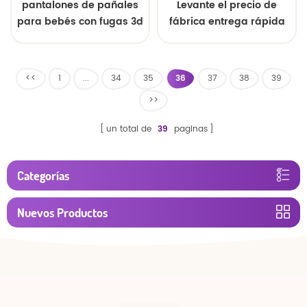
pantalones de pañales
Levante el precio de
para bebés con fugas 3d
fábrica entrega rápida
personalizados
pantalones de
entrenamiento de
pañales para bebés
<<
1
...
34
35
36
37
38
39
>>
un total de
39
paginas
Categorías
Nuevos Productos