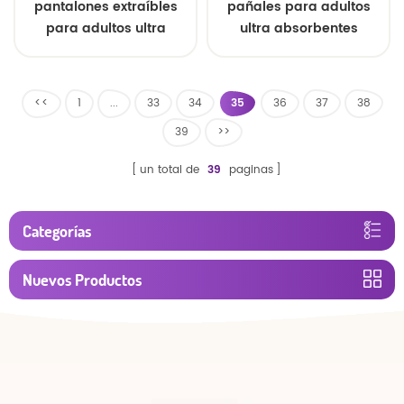
pantalones extraíbles
pañales para adultos
para adultos ultra
ultra absorbentes
absorbentes
desechables
<<
1
...
33
34
35
36
37
38
39
>>
un total de
39
paginas
Categorías
Nuevos Productos