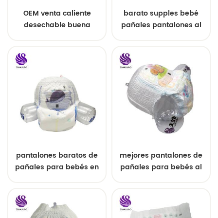
OEM venta caliente
barato supples bebé
desechable buena
pañales pantalones al
calidad súper suave
por mayor
pañal de bebé
pantalones baratos de
mejores pantalones de
pañales para bebés en
pañales para bebés al
línea con alta calidad
por mayor desechables