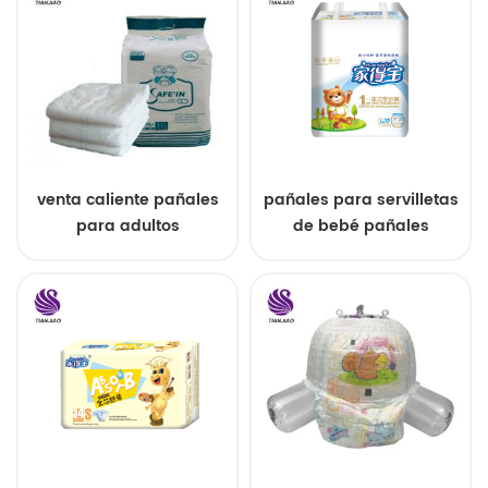
venta caliente pañales
pañales para servilletas
para adultos
de bebé pañales
desechables al por
desechables baratos de
mayor
fábrica para pantalones
de bebé para camboya