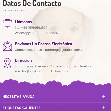
Datos De Contacto
Llámanos
Tel:
+86 15159593537
Whatsapp:
+86 15159593537
Envíanos Un Correo Electrónico
Correo electrónico :
runhang@tjdiaper.com.cn
Dirección
Shuangyang Overseas Chinese Economic-Develop
Area,Luojiang,Quanzhou,Fujian,China
NECESITAS AYUDA
ETIQUETAS CALIENTES