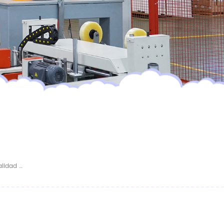
Proveedor De Pañales Transpirables De Calidad Softcare Para Recién Nacidos, Suaves Y Lisos, Al Por Mayor, En China.