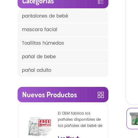
Categorías
pantalones de bebé
mascara facial
Toallitas húmedas
pañal de bebe
pañal adulto
Nuevos Productos
El OEM fabrica los
pañales disponibles de
los pañales del bebé de
la naturaleza de la
Lee Mas