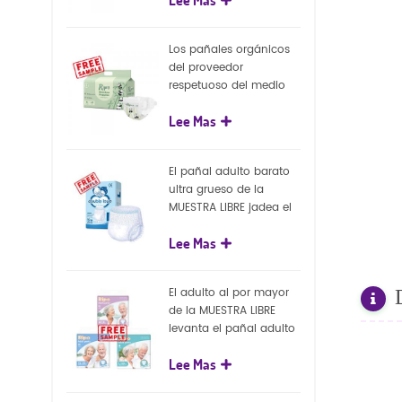
capa superficial
biodegradable del eco
100%
Los pañales orgánicos
del proveedor
respetuoso del medio
ambiente de la nueva
Lee Mas
llegada venden al por
mayor el pañal
biodegradable del bebé
El pañal adulto barato
de la naturaleza
ultra grueso de la
MUESTRA LIBRE jadea el
pañal adulto disponible
Lee Mas
para el adulto
El adulto al por mayor
de la MUESTRA LIBRE
levanta el pañal adulto
disponible de los
Lee Mas
pantalones del pañal