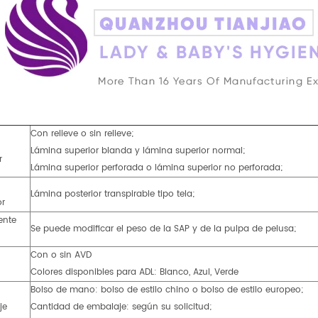
Con relieve o sin relieve;
Lámina superior blanda y lámina superior normal;
r
Lámina superior perforada o lámina superior no perforada;
Lámina posterior transpirable tipo tela;
or
ente
Se puede modificar el peso de la SAP y de la pulpa de pelusa;
Con o sin AVD
Colores disponibles para ADL: Blanco, Azul, Verde
Bolso de mano: bolso de estilo chino o bolso de estilo europeo;
je
Cantidad de embalaje: según su solicitud;