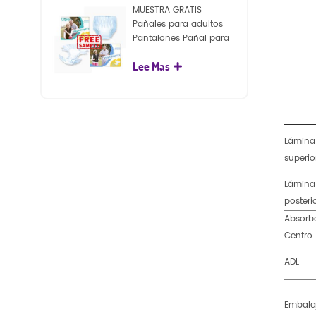
MUESTRA GRATIS
Pañales para adultos
Pantalones Pañal para
adultos desechables
Lee Mas
para adultos
Lámina
superio
Lámina
posteri
Absorb
Centro
ADL
Embala