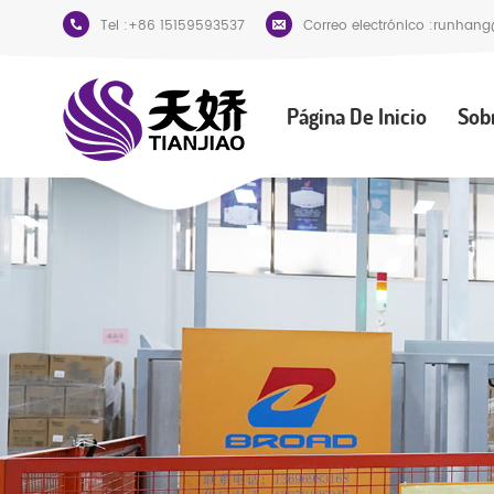
Tel :
+86 15159593537
Correo electrónico :
runhang
Página De Inicio
Sob