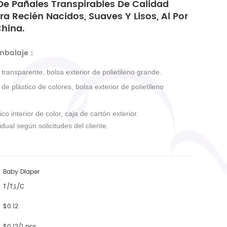
De Pañales Transpirables De Calidad
ra Recién Nacidos, Suaves Y Lisos, Al Por
China.
embalaje
：
r transparente, bolsa exterior de polietileno grande.
r de plástico de colores, bolsa exterior de polietileno
ico interior de color, caja de cartón exterior.
dual según solicitudes del cliente.
Baby Diaper
T/T,L/C
$0.12
$0.12/1 pcs