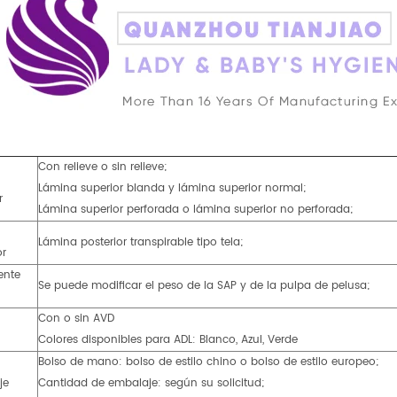
Con relieve o sin relieve;
Lámina superior blanda y lámina superior normal;
r
Lámina superior perforada o lámina superior no perforada;
Lámina posterior transpirable tipo tela;
or
ente
Se puede modificar el peso de la SAP y de la pulpa de pelusa;
Con o sin AVD
Colores disponibles para ADL: Blanco, Azul, Verde
Bolso de mano: bolso de estilo chino o bolso de estilo europeo;
je
Cantidad de embalaje: según su solicitud;