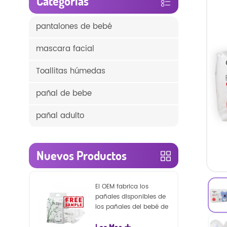
Categorías
pantalones de bebé
mascara facial
Toallitas húmedas
pañal de bebe
pañal adulto
Nuevos Productos
El OEM fabrica los
pañales disponibles de
los pañales del bebé de
la naturaleza de la
Lee Mas