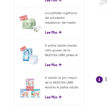
capa superficial
biodegradable del eco
100%
Los pañales orgánicos
del proveedor
respetuoso del medio
ambiente de la nueva
Lee Mas
llegada venden al por
mayor el pañal
biodegradable del bebé
El pañal adulto barato
de la naturaleza
ultra grueso de la
MUESTRA LIBRE jadea el
pañal adulto disponible
Lee Mas
para el adulto
El adulto al por mayor
de la MUESTRA LIBRE
levanta el pañal adulto
disponible de los
Lee Mas
pantalones del pañal