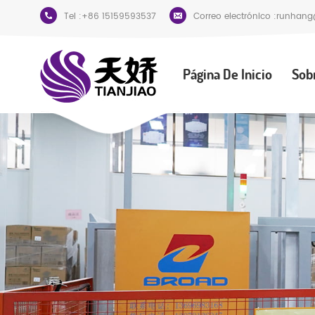
Tel :
+86 15159593537
Correo electrónico :
runhang
Página De Inicio
Sob