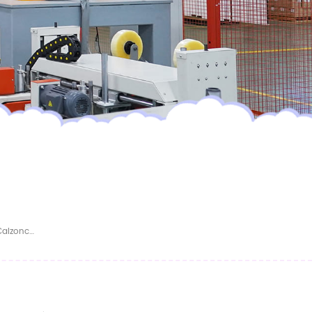
Pañales Para Bebé De Alta Calidad, Tipo Calzoncillos Tipo Pull-Up, Fáciles De Usar Y Desechables.