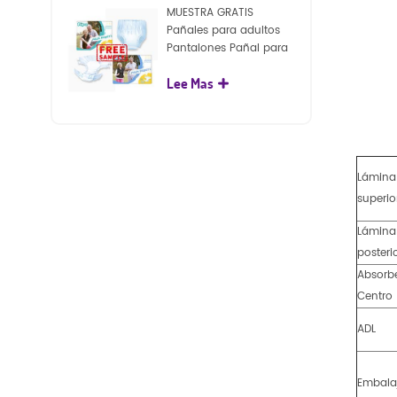
MUESTRA GRATIS
Pañales para adultos
Pantalones Pañal para
adultos desechables
Lee Mas
para adultos
Lámina
superio
Lámina
posteri
Absorb
Centro
ADL
Embala