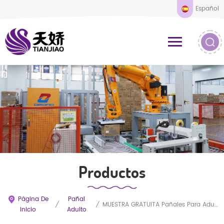
Español
Productos
Página De
Pañal
/
/
MUESTRA GRATUITA Pañales Para Adultos Fabrican Pantalones Para Adultos Levantan Pañales Para Adultos Al Por Mayor Desechables
Inicio
Adulto