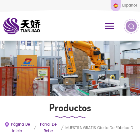
Español
Productos
Página De
Pañal De
/
/
MUESTRA GRATIS Oferta De Fábrica De Alta Calidad Pañales Desechables Personalizados Para Bebés Pañales Al Por Mayor
Inicio
Bebe