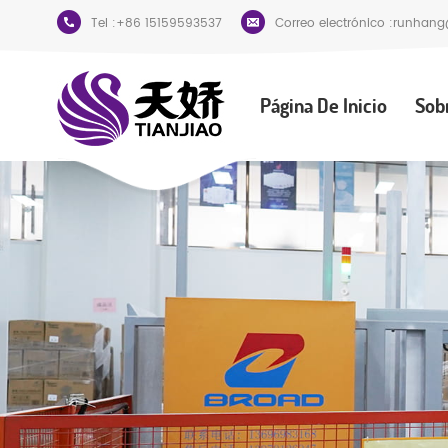
Tel :
+86 15159593537
Correo electrónico :
runhang
Página De Inicio
Sob