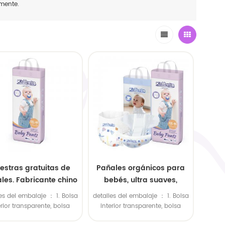
emente.
estras gratuitas de
Pañales orgánicos para
les. Fabricante chino
bebés, ultra suaves,
pañales desechables
delicados, para el
es del embalaje ： 1. Bolsa
detalles del embalaje ： 1. Bolsa
tra transpirables y
cuidado de la piel,
erior transparente, bolsa
interior transparente, bolsa
uaves, con diseño
desechables,
ior de polietileno grande.
exterior de polietileno grande.