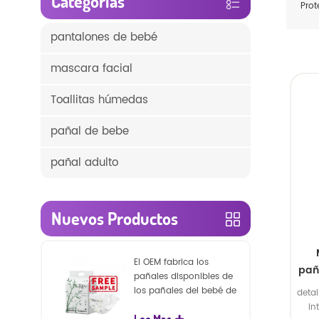
Categorías
Prot
pantalones de bebé
mascara facial
Toallitas húmedas
pañal de bebe
pañal adulto
Nuevos Productos
El OEM fabrica los
pañ
pañales disponibles de
par
los pañales del bebé de
detal
la naturaleza de la
in
Lee Mas