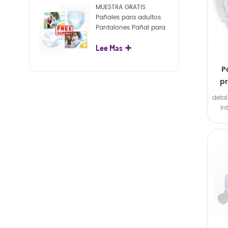
MUESTRA GRATIS
Pañales para adultos
Pantalones Pañal para
adultos desechables
Lee Mas
para adultos
P
p
ult
detal
in
na
exte
2. B
c
poli
plás
de c
indiv