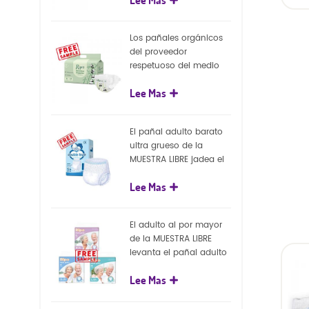
capa superficial
exte
biodegradable del eco
2. B
100%
c
Los pañales orgánicos
poli
del proveedor
plás
respetuoso del medio
de c
ambiente de la nueva
indiv
Lee Mas
llegada venden al por
mayor el pañal
biodegradable del bebé
El pañal adulto barato
de la naturaleza
ultra grueso de la
MUESTRA LIBRE jadea el
pañal adulto disponible
Lee Mas
para el adulto
El adulto al por mayor
de la MUESTRA LIBRE
levanta el pañal adulto
disponible de los
Lee Mas
pantalones del pañal