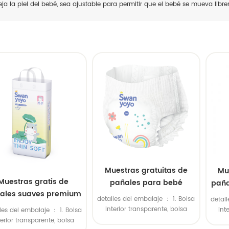
eja la piel del bebé, sea ajustable para permitir que el bebé se mueva libr
Muestras gratuitas de
Mu
Muestras gratis de
pañales para bebé
paña
ales suaves premium
superabsorbentes
de 
detalles del embalaje ： 1. Bolsa
detall
a bebés. Venta al por
personalizados al por
ul
interior transparente, bolsa
int
les del embalaje ： 1. Bolsa
mayor. Suministro
mayor
s
exterior de polietileno grande.
exter
terior transparente, bolsa