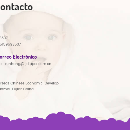
Contacto
3537
15159593537
orreo Electrónico
o :
runhang@tjdiaper.com.cn
rseas Chinese Economic-Develop
anzhou,Fujian,China