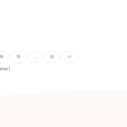
18
19
...
32
>>
inas