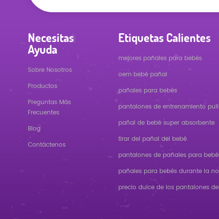
Necesitas
Etiquetas Calientes
Ayuda
mejores pañales para bebés
Sobre Nosotros
oem bebé pañal
Productos
pañales para bebés
Preguntas Más
pantalones de entrenamiento pull
Frecuentes
pañal de bebé super absorbente
Blog
tirar del pañal del bebé
Contáctenos
pantalones de pañales para bebé
pañales para bebés durante la n
precio dulce de los pantalones de