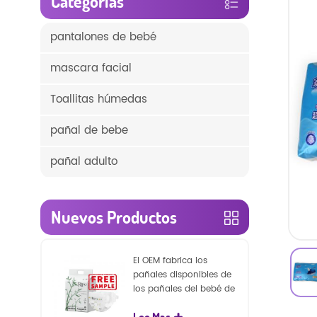
Categorías
pantalones de bebé
mascara facial
Toallitas húmedas
pañal de bebe
pañal adulto
Nuevos Productos
El OEM fabrica los
pañales disponibles de
los pañales del bebé de
la naturaleza de la
Lee Mas