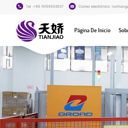
Tel :
+86 15159593537
Correo electrónico :
runhang
Página De Inicio
Sob