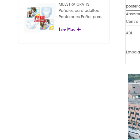
MUESTRA GRATIS
posteri
Pañales para adultos
Absorb
Pantalones Pañal para
Centro
adultos desechables
Lee Mas
para adultos
ADL
Embala