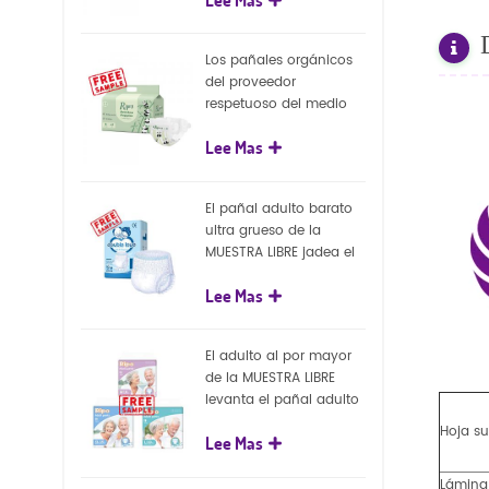
capa superficial
biodegradable del eco
100%
Los pañales orgánicos
del proveedor
respetuoso del medio
ambiente de la nueva
Lee Mas
llegada venden al por
mayor el pañal
biodegradable del bebé
El pañal adulto barato
de la naturaleza
ultra grueso de la
MUESTRA LIBRE jadea el
pañal adulto disponible
Lee Mas
para el adulto
El adulto al por mayor
de la MUESTRA LIBRE
levanta el pañal adulto
disponible de los
Hoja su
Lee Mas
pantalones del pañal
Lámina