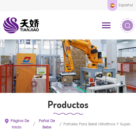
Español
Productos
Página De
Pañal De
/
/
Pañales Para Bebé Ultrafinos Y Superabsorbentes Al Por Mayor
Inicio
Bebe