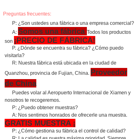
Preguntas frecuentes:
P: ¿Son ustedes una fábrica o una empresa comercial?
Somos una fábrica
A:
Todos los productos
¡PRECIO DE FÁBRICA!
son
P. ¿Dónde se encuentra su fábrica? ¿Cómo puedo
visitarla?
R: Nuestra fábrica está ubicada en la ciudad de
Proveedor
Quanzhou, provincia de Fujian, China.
de China
Puedes volar al Aeropuerto Internacional de Xiamen y
nosotros te recogeremos.
P: ¿Puedo obtener muestras?
A: Nos sentimos honrados de ofrecerle una muestra.
GRATIS
MUESTRA
¡
P: ¿Cómo gestiona su fábrica el control de calidad?
R: La calidad es nuestra máxima prioridad. Siempre