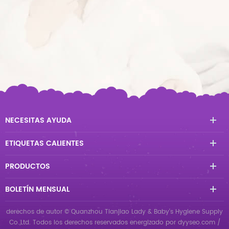
NECESITAS AYUDA
ETIQUETAS CALIENTES
PRODUCTOS
BOLETÍN MENSUAL
derechos de autor © Quanzhou Tianjiao Lady & Baby's Hygiene Supply
Co.,Ltd. Todos los derechos reservados
energizado por
dyyseo.com
/