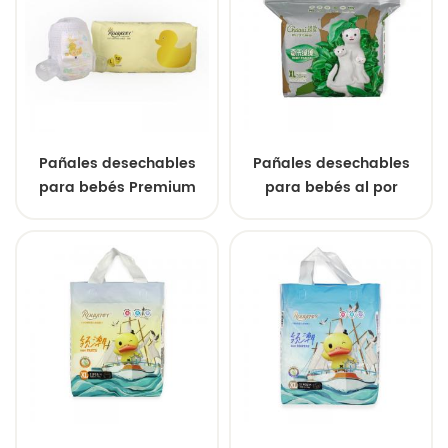
personalizados para
superficie seca.
recién nacidos.
Pañales desechables
Pañales desechables
para bebés Premium
para bebés al por
Direct de Fábrica Suaves
mayor, tipo braguita,
Personalizados OEM
ultrasuaves,
Venta al por Mayor
transpirables y
superabsorbentes,
directamente de fábrica
china.