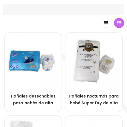
Pañales desechables
Pañales nocturnos para
para bebés de alta
bebé Super Dry de alta
absorción, suaves y
absorción y secado
transpirables, unisex,
rápido. Fábrica OEM
tipo braguita, con
personalizada con