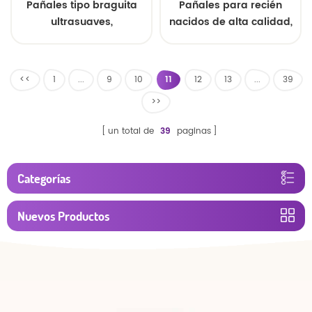
Pañales tipo braguita
Pañales para recién
ultrasuaves,
nacidos de alta calidad,
transpirables y
de gran venta en China,
superabsorbentes para
suaves, de alta
bebés con protección
absorción, con
<<
1
...
9
10
11
12
13
...
39
antifugas.
protección antifugas y
>>
capas transpirables
para pieles sensibles.
un total de
39
paginas
Suministro OEM
disponible.
Categorías
Nuevos Productos