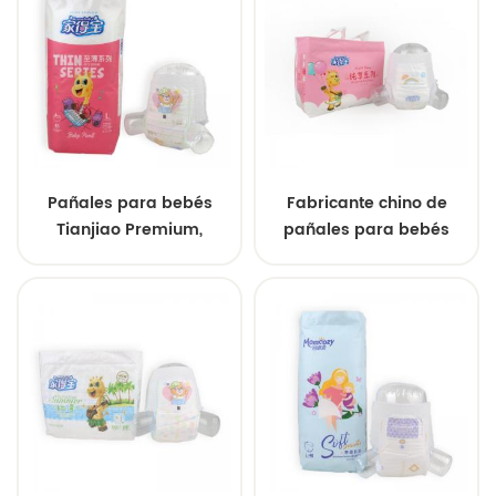
disponibilidad para
muestras gratuitas.
fabricación OEM.
Venta al por mayor a
nivel mundial.
Pañales para bebés
Fabricante chino de
Tianjiao Premium,
pañales para bebés
ecológicos, de marca
OEM/ODM. Tamaños
propia, venta al por
personalizados.
mayor para exportación
Muestras gratuitas.
global.