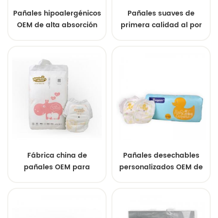
Pañales hipoalergénicos
Pañales suaves de
OEM de alta absorción
primera calidad al por
para bebés, tallas desde
mayor. Suaves con la
recién nacidos hasta
piel. Precio competitivo.
lactantes.
Fábrica china de
Pañales desechables
pañales OEM para
personalizados OEM de
bebés: pañales
China para recién
hipoalergénicos suaves
nacidos, altamente
y altamente
absorbentes,
absorbentes,
hipoalergénicos y de