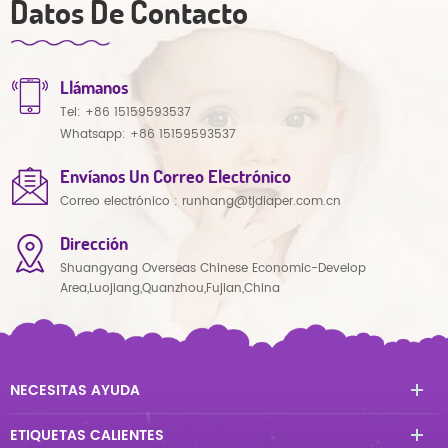
Datos De Contacto
Llámanos
Tel:
+86 15159593537
Whatsapp:
+86 15159593537
Envíanos Un Correo Electrónico
Correo electrónico :
runhang@tjdiaper.com.cn
Dirección
Shuangyang Overseas Chinese Economic-Develop
Area,Luojiang,Quanzhou,Fujian,China
NECESITAS AYUDA
ETIQUETAS CALIENTES