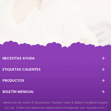
NECESITAS AYUDA
ETIQUETAS CALIENTES
PRODUCTOS
BOLETÍN MENSUAL
derechos de autor © Quanzhou Tianjiao Lady & Baby's Hygiene Supply
Co.,Ltd. Todos los derechos reservados
energizado por
dyyseo.com
/