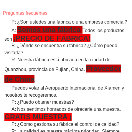
Preguntas frecuentes:
P: ¿Son ustedes una fábrica o una empresa comercial?
Somos una fábrica
A:
Todos los productos
¡PRECIO DE FÁBRICA!
son
P. ¿Dónde se encuentra su fábrica? ¿Cómo puedo
visitarla?
R: Nuestra fábrica está ubicada en la ciudad de
Proveedor
Quanzhou, provincia de Fujian, China.
de China
Puedes volar al Aeropuerto Internacional de Xiamen y
nosotros te recogeremos.
P: ¿Puedo obtener muestras?
A: Nos sentimos honrados de ofrecerle una muestra.
GRATIS
MUESTRA
¡
P: ¿Cómo gestiona su fábrica el control de calidad?
R: La calidad es nuestra máxima prioridad. Siempre