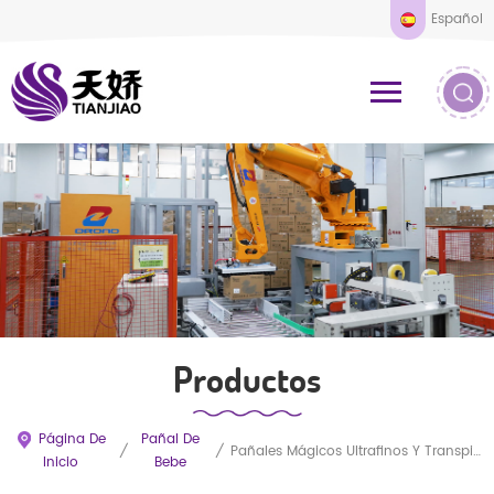
Español
Productos
Página De
Pañal De
/
/
Pañales Mágicos Ultrafinos Y Transpirables Para Bebés (OEM/ODM)
Inicio
Bebe