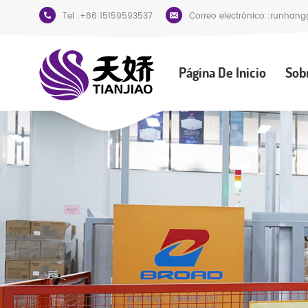
Tel :
+86 15159593537
Correo electrónico :
runhang
Página De Inicio
Sob