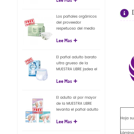
capa superficial
biodegradable del eco
100%
Los pañales orgánicos
del proveedor
respetuoso del medio
ambiente de la nueva
Lee Mas
llegada venden al por
mayor el pañal
biodegradable del bebé
El pañal adulto barato
de la naturaleza
ultra grueso de la
MUESTRA LIBRE jadea el
pañal adulto disponible
Lee Mas
para el adulto
El adulto al por mayor
de la MUESTRA LIBRE
levanta el pañal adulto
disponible de los
Hoja su
Lee Mas
pantalones del pañal
Lámina