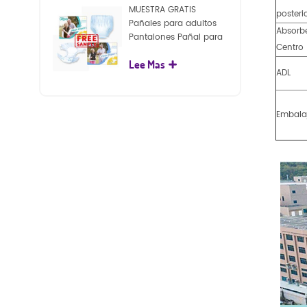
MUESTRA GRATIS
posteri
Pañales para adultos
Absorb
Pantalones Pañal para
Centro
adultos desechables
Lee Mas
para adultos
ADL
Embala