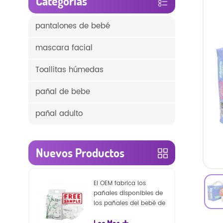
Categorías
pantalones de bebé
mascara facial
Toallitas húmedas
pañal de bebe
pañal adulto
Nuevos Productos
El OEM fabrica los
pañales disponibles de
los pañales del bebé de
la naturaleza de la
Lee Mas