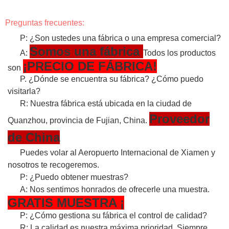
Preguntas frecuentes:
P: ¿Son ustedes una fábrica o una empresa comercial?
Somos una fábrica
A:
Todos los productos
¡PRECIO DE FÁBRICA!
son
P. ¿Dónde se encuentra su fábrica? ¿Cómo puedo
visitarla?
R: Nuestra fábrica está ubicada en la ciudad de
Proveedor
Quanzhou, provincia de Fujian, China.
de China
Puedes volar al Aeropuerto Internacional de Xiamen y
nosotros te recogeremos.
P: ¿Puedo obtener muestras?
A: Nos sentimos honrados de ofrecerle una muestra.
GRATIS
MUESTRA
¡
P: ¿Cómo gestiona su fábrica el control de calidad?
R: La calidad es nuestra máxima prioridad. Siempre