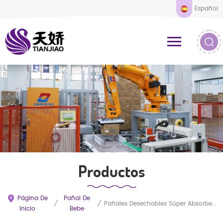
Español
Productos
Página De
Pañal De
/
/
Pañales Desechables Súper Absorbentes Para Bebé, Suaves Y Transpirables.
Inicio
Bebe