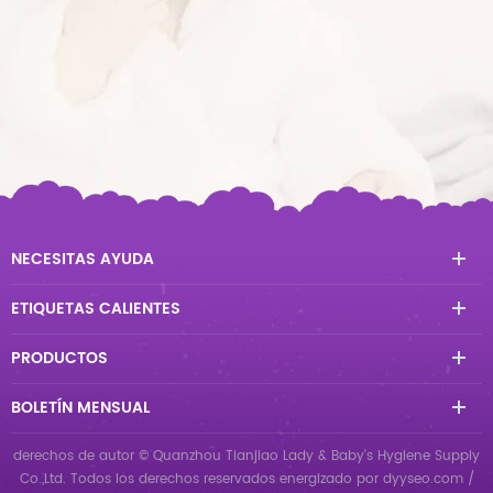
NECESITAS AYUDA
ETIQUETAS CALIENTES
PRODUCTOS
BOLETÍN MENSUAL
derechos de autor © Quanzhou Tianjiao Lady & Baby's Hygiene Supply
Co.,Ltd. Todos los derechos reservados
energizado por
dyyseo.com
/