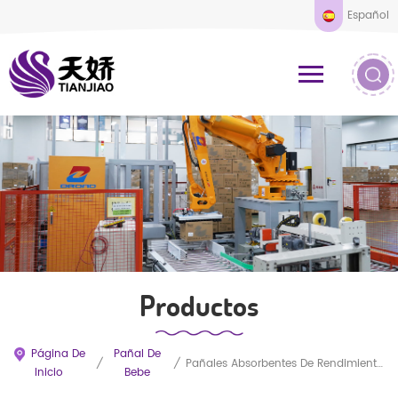
Español
Productos
Página De
Pañal De
/
/
Pañales Absorbentes De Rendimiento Swaddlers Para Bebés
Inicio
Bebe