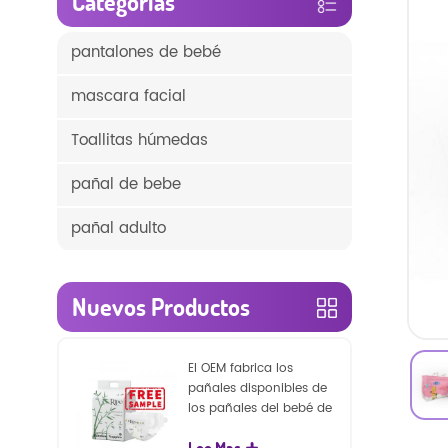
Categorías
pantalones de bebé
mascara facial
Toallitas húmedas
pañal de bebe
pañal adulto
Nuevos Productos
El OEM fabrica los
pañales disponibles de
los pañales del bebé de
la naturaleza de la
Lee Mas