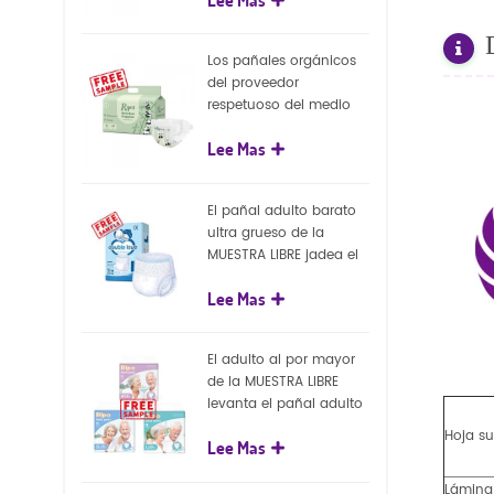
capa superficial
biodegradable del eco
100%
Los pañales orgánicos
del proveedor
respetuoso del medio
ambiente de la nueva
Lee Mas
llegada venden al por
mayor el pañal
biodegradable del bebé
El pañal adulto barato
de la naturaleza
ultra grueso de la
MUESTRA LIBRE jadea el
pañal adulto disponible
Lee Mas
para el adulto
El adulto al por mayor
de la MUESTRA LIBRE
levanta el pañal adulto
disponible de los
Hoja su
Lee Mas
pantalones del pañal
Lámina