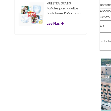
MUESTRA GRATIS
posteri
Pañales para adultos
Absorb
Pantalones Pañal para
Centro
adultos desechables
Lee Mas
para adultos
ADL
Embala