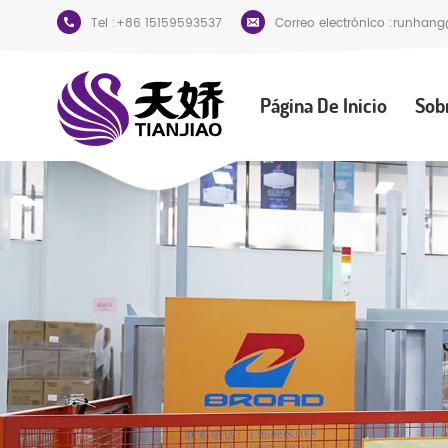
Tel :
+86 15159593537
Correo electrónico :
runhang
Página De Inicio
Sob