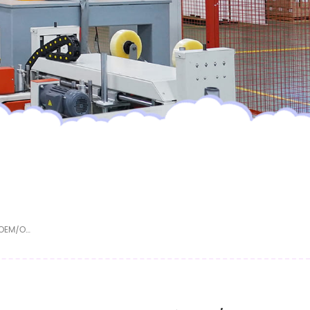
Fabricante Chino De Pañales Para Bebés OEM/ODM. Tamaños Personalizados. Muestras Gratuitas.