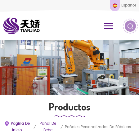
Español
Productos
Página De
Pañal De
/
/
Pañales Personalizados De Fábricas Chinas, Venta Al Por Mayor, Desechables, Baratos, OEM.
Inicio
Bebe