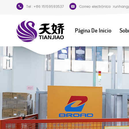
Tel :
+86 15159593537
Correo electrónico :
runhang
Página De Inicio
Sob