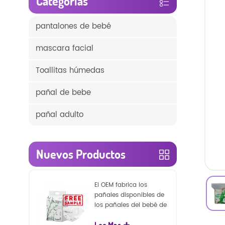
Categorías
pantalones de bebé
mascara facial
Toallitas húmedas
pañal de bebe
pañal adulto
Nuevos Productos
El OEM fabrica los
pañales disponibles de
los pañales del bebé de
la naturaleza de la
Lee Mas