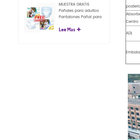
MUESTRA GRATIS
posteri
Pañales para adultos
Absorb
Pantalones Pañal para
Centro
adultos desechables
Lee Mas
para adultos
ADL
Embala