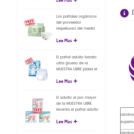
capa superficial
biodegradable del eco
100%
Los pañales orgánicos
del proveedor
respetuoso del medio
ambiente de la nueva
Lee Mas
llegada venden al por
mayor el pañal
biodegradable del bebé
El pañal adulto barato
de la naturaleza
ultra grueso de la
MUESTRA LIBRE jadea el
pañal adulto disponible
Lee Mas
para el adulto
El adulto al por mayor
de la MUESTRA LIBRE
levanta el pañal adulto
Lámina
disponible de los
Lee Mas
pantalones del pañal
superio
Lámina