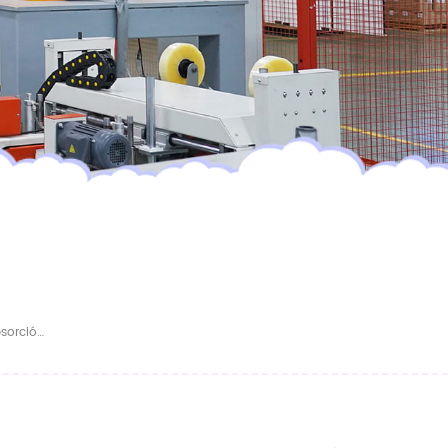
Pañal Desechable Transpirable De Alta Absorción Para Bebés, Personalizado Y Al Por Mayor