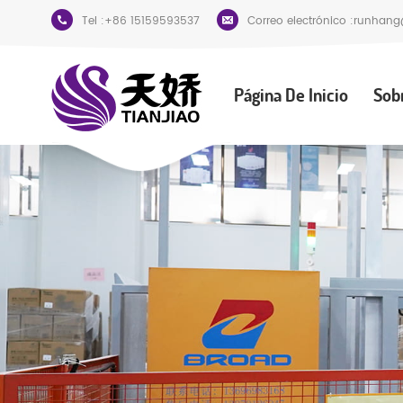
Tel :
+86 15159593537
Correo electrónico :
runhang
Página De Inicio
Sob