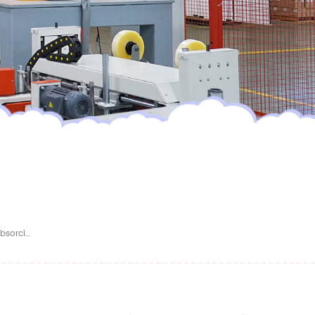
Pañales Desechables Para Bebé, De Alta Absorción Y Transpirables.