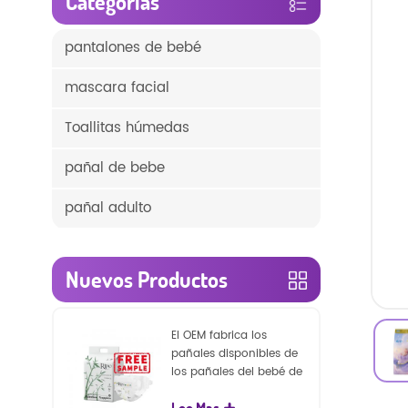
Categorías
pantalones de bebé
mascara facial
Toallitas húmedas
pañal de bebe
pañal adulto
Nuevos Productos
El OEM fabrica los
pañales disponibles de
los pañales del bebé de
la naturaleza de la
Lee Mas