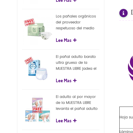
capa superficial
biodegradable del eco
100%
Los pañales orgánicos
del proveedor
respetuoso del medio
ambiente de la nueva
Lee Mas
llegada venden al por
mayor el pañal
biodegradable del bebé
El pañal adulto barato
de la naturaleza
ultra grueso de la
MUESTRA LIBRE jadea el
pañal adulto disponible
Lee Mas
para el adulto
El adulto al por mayor
de la MUESTRA LIBRE
levanta el pañal adulto
disponible de los
Hoja su
Lee Mas
pantalones del pañal
Lámina