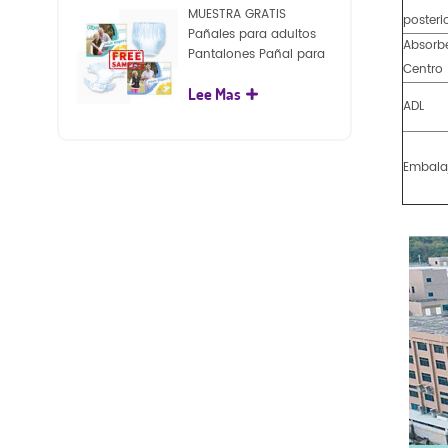
MUESTRA GRATIS
posteri
Pañales para adultos
Absorb
Pantalones Pañal para
Centro
adultos desechables
Lee Mas
para adultos
ADL
Embala