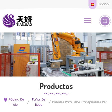
Español
Productos
Página De
Pañal De
/
/
Pañales Para Bebé Transpirables Personalizados Al Por Mayor De Fábrica. Muestras Gratuitas. Pañales Tipo Braguita Superabsorbentes Y Ultrasuaves Con Opciones Personalizadas.
Inicio
Bebe