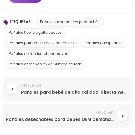
ETIQUETAS :
Pañales absorbentes para bebés
Pañales tipo braguita suaves
Pañales para bebés personalizables
Pañales transpirables
Pañales de fábrica al por mayor
Pañales desechables de primera calidad
ANTERIOR
Pañales para bebé de alta calidad, directamente de fábrica: suaves, delicados con la piel, a prueba de fugas y con absorción nocturna. Disponibles para venta al por mayor y personalización OEM.
PRÓXIMA
Pañales desechables para bebés OEM personalizados al por mayor desde fábrica en China. Alta calidad con opciones de empaque personalizadas.