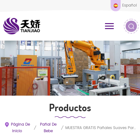
Español
Productos
Página De
Pañal De
/
/
MUESTRA GRATIS Pañales Suaves Para Bebé Pañal Desechable Premium Personalizado Mimos Para Bebé
Inicio
Bebe