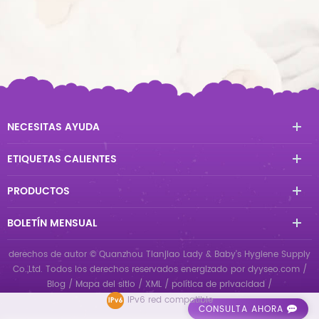
NECESITAS AYUDA
ETIQUETAS CALIENTES
PRODUCTOS
BOLETÍN MENSUAL
derechos de autor © Quanzhou Tianjiao Lady & Baby's Hygiene Supply
Co.,Ltd. Todos los derechos reservados
energizado por
dyyseo.com
/
Blog
/
Mapa del sitio
/
XML
/
política de privacidad
/
IPv6 red compatible
CONSULTA AHORA