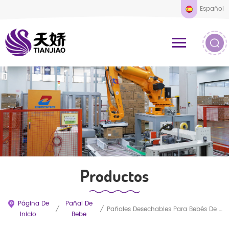
Español
Productos
Página De
Pañal De
/
/
Pañales Desechables Para Bebés De Alta Absorción, De Buena Calidad Y Económicos Para Todos Los Tamaños.
Inicio
Bebe