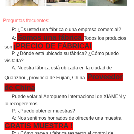
Preguntas frecuentes:
P: ¿Es usted una fábrica o una empresa comercial?
Somos una fábrica
A:
Todos los productos
¡PRECIO DE FÁBRICA!
son
P. ¿Dónde está ubicada su fábrica? ¿Cómo puedo
visitarla?
A: Nuestra fábrica está ubicada en la ciudad de
Proveedor
Quanzhou, provincia de Fujian, China.
de China
Puede volar al Aeropuerto Internacional de XIAMEN y
lo recogeremos.
P: ¿Puedo obtener muestras?
A: Nos sentimos honrados de ofrecerle una muestra.
GRATIS
MUESTRA
!
P: ¿Cómo hace su fábrica respecto al control de