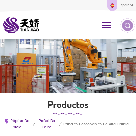
Español
Productos
Página De
Pañal De
/
/
Pañales Desechables De Alta Calidad Para Bebés, Transpirables Y Suaves. Todos Los Tamaños Son Negociables. Venta Al Por Mayor De Pañales Baratos Para Recién Nacidos.
Inicio
Bebe