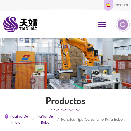
Español
Productos
Página De
Pañal De
/
/
Pañales Tipo Calzoncillo Para Bebé, Baratos Y De Alta Calidad. Fabricantes De Pañales Para Bebé Al Por Mayor.
Inicio
Bebe