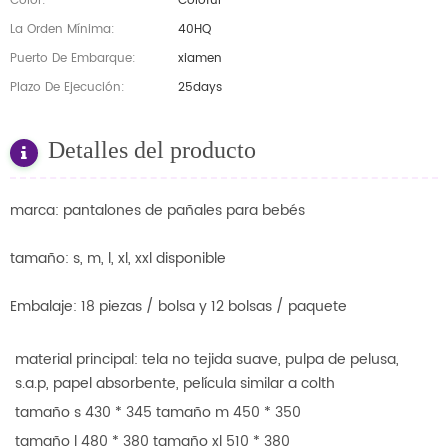
Color:
Coloful
La Orden Mínima:
40HQ
Puerto De Embarque:
xiamen
Plazo De Ejecución:
25days
Detalles del producto
marca: pantalones de pañales para bebés
tamaño: s, m, l, xl, xxl disponible
Embalaje: 18 piezas / bolsa y 12 bolsas / paquete
material principal: tela no tejida suave, pulpa de pelusa,
s.a.p, papel absorbente, película similar a colth
tamaño s 430 * 345
tamaño m 450 * 350
tamaño l 480 * 380
tamaño xl 510 * 380