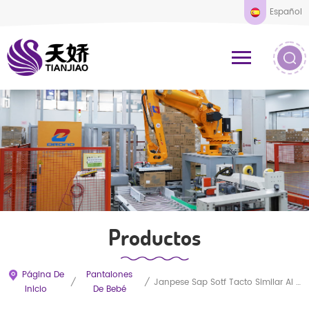
Español
Productos
Página De
Pantalones
/
/
Janpese Sap Sotf Tacto Similar Al Paño Transpirable Tirador Desechable Pantalones De Pañales Para Bebés
Inicio
De Bebé