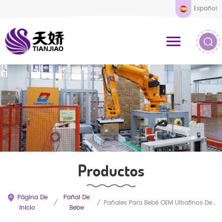
Español
Productos
Página De
Pañal De
/
/
Pañales Para Bebé OEM Ultrafinos De Alta Absorción, Desechables, Transpirables Y Con Certificación De Cuidado Suave.
Inicio
Bebe