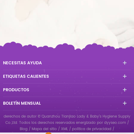
NECESITAS AYUDA
ETIQUETAS CALIENTES
PRODUCTOS
BOLETÍN MENSUAL
derechos de autor © Quanzhou Tianjiao Lady & Baby's Hygiene Supply
Co.,Ltd. Todos los derechos reservados
energizado por
dyyseo.com
/
Blog
/
Mapa del sitio
/
XML
/
política de privacidad
/