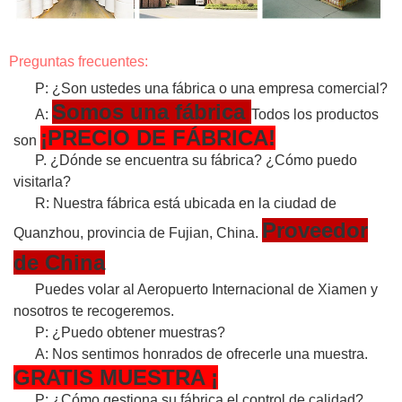
Preguntas frecuentes:
P: ¿Son ustedes una fábrica o una empresa comercial?
Somos una fábrica
A:
Todos los productos
¡PRECIO DE FÁBRICA!
son
P. ¿Dónde se encuentra su fábrica? ¿Cómo puedo
visitarla?
R: Nuestra fábrica está ubicada en la ciudad de
Proveedor
Quanzhou, provincia de Fujian, China.
de China
Puedes volar al Aeropuerto Internacional de Xiamen y
nosotros te recogeremos.
P: ¿Puedo obtener muestras?
A: Nos sentimos honrados de ofrecerle una muestra.
GRATIS
MUESTRA
¡
P: ¿Cómo gestiona su fábrica el control de calidad?