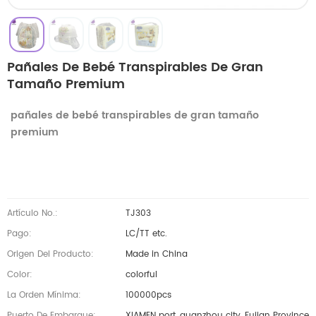
Pañales De Bebé Transpirables De Gran
Tamaño Premium
pañales de bebé transpirables de gran tamaño
premium
Artículo No.:
TJ303
Pago:
LC/TT etc.
Origen Del Producto:
Made in China
Color:
colorful
La Orden Mínima:
100000pcs
Puerto De Embarque:
XIAMEN port, quanzhou city, Fujian Province