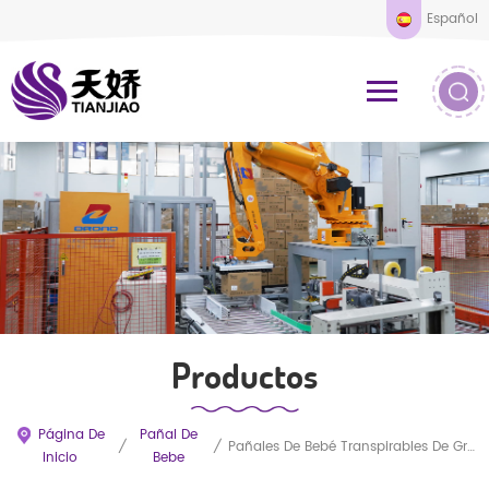
Español
Productos
Página De
Pañal De
/
/
Pañales De Bebé Transpirables De Gran Tamaño Premium
Inicio
Bebe