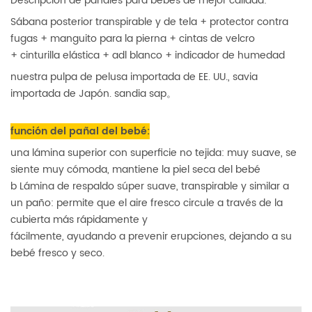
Descripción de pañales para bebés de mejor calidad:
Sábana posterior transpirable y de tela + protector contra
fugas + manguito para la pierna + cintas de velcro
+ cinturilla elástica + adl blanco + indicador de humedad
nuestra pulpa de pelusa importada de EE. UU., savia
importada de Japón. sandia sap。
función del pañal del bebé:
una lámina superior con superficie no tejida: muy suave, se
siente muy cómoda, mantiene la piel seca del bebé
b Lámina de respaldo súper suave, transpirable y similar a
un paño: permite que el aire fresco circule a través de la
cubierta más rápidamente y
fácilmente, ayudando a prevenir erupciones, dejando a su
bebé fresco y seco.