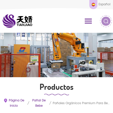
Español
Productos
Página De
Pañal De
/
/
Pañales Orgánicos Premium Para Bebés, Ecológicos, Hipoalergénicos Y Ultrasuaves. Disponibles Con Muestras Gratuitas. Precios Al Por Mayor. Fabricación OEM Con Tallas Personalizadas Desde Fábrica En China.
Inicio
Bebe