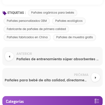
ETIQUETAS :
Pañales orgánicos para bebés
Pañales personalizados OEM
Pañales ecológicos
Fabricante de pañales de primera calidad
Pañales fabricados en China
Pañales de muestra gratis
ANTERIOR
Pañales de entrenamiento súper absorbentes de primera calidad para bebés con tecnología SAP japonesa. Se aceptan pedidos OEM personalizados con muestras gratuitas de fábricas mayoristas.
PRÓXIMA
Pañales para bebé de alta calidad, directamente de fábrica: suaves, delicados con la piel, a prueba de fugas y con absorción nocturna. Disponibles para venta al por mayor y personalización OEM.
Categorías