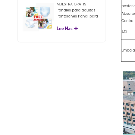
MUESTRA GRATIS
posteri
Pañales para adultos
Absorb
Pantalones Pañal para
Centro
adultos desechables
Lee Mas
para adultos
ADL
Embala