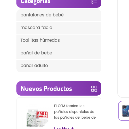
Categorías
pantalones de bebé
mascara facial
Toallitas húmedas
pañal de bebe
pañal adulto
Nuevos Productos
El OEM fabrica los
pañales disponibles de
los pañales del bebé de
la naturaleza de la
Lee Mas