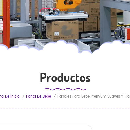
Productos
na De Inicio
/
Pañal De Bebe
/