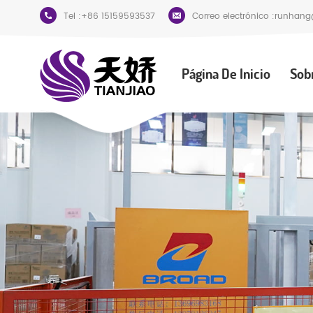
Tel :
+86 15159593537
Correo electrónico :
runhang
Página De Inicio
Sob