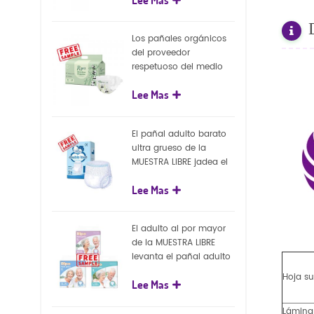
capa superficial
biodegradable del eco
100%
Los pañales orgánicos
del proveedor
respetuoso del medio
ambiente de la nueva
Lee Mas
llegada venden al por
mayor el pañal
biodegradable del bebé
El pañal adulto barato
de la naturaleza
ultra grueso de la
MUESTRA LIBRE jadea el
pañal adulto disponible
Lee Mas
para el adulto
El adulto al por mayor
de la MUESTRA LIBRE
levanta el pañal adulto
disponible de los
Hoja su
Lee Mas
pantalones del pañal
Lámina