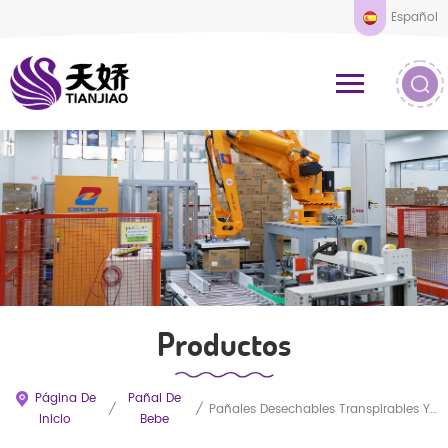
Español
Productos
Página De
Pañal De
/
/
Pañales Desechables Transpirables Y Suaves Para Bebés De Calidad.
Inicio
Bebe