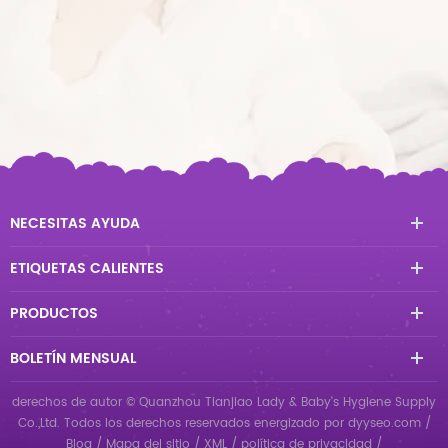
NECESITAS AYUDA
ETIQUETAS CALIENTES
PRODUCTOS
BOLETÍN MENSUAL
derechos de autor © Quanzhou Tianjiao Lady & Baby's Hygiene Supply
Co.,Ltd. Todos los derechos reservados
energizado por
dyyseo.com
/
Blog
/
Mapa del sitio
/
XML
/
política de privacidad
/