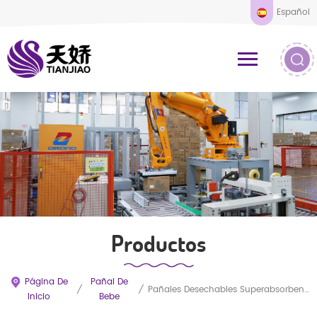
Español
Productos
Página De
Pañal De
/
/
Pañales Desechables Superabsorbentes De Grado A Para Bebés. Disponibles En Todos Los Tamaños. Fabricante Mayorista OEM En Fujian, China.
Inicio
Bebe