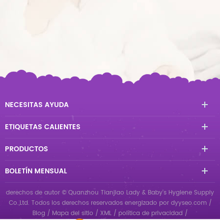
NECESITAS AYUDA
ETIQUETAS CALIENTES
PRODUCTOS
BOLETÍN MENSUAL
derechos de autor © Quanzhou Tianjiao Lady & Baby's Hygiene Supply
Co.,Ltd. Todos los derechos reservados
energizado por
dyyseo.com
/
Blog
/
Mapa del sitio
/
XML
/
política de privacidad
/