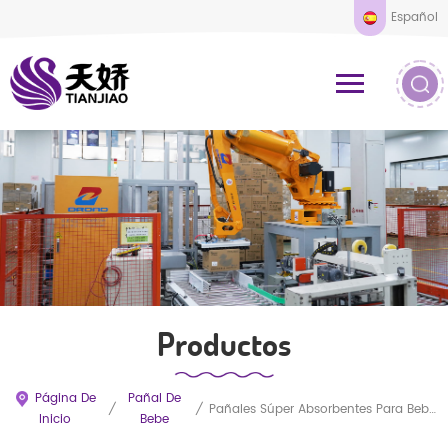
Español
Productos
Página De
Pañal De
/
/
Pañales Súper Absorbentes Para Bebés, Venta Directa De Fábrica, Baratos, Al Por Mayor, Disponibles.
Inicio
Bebe