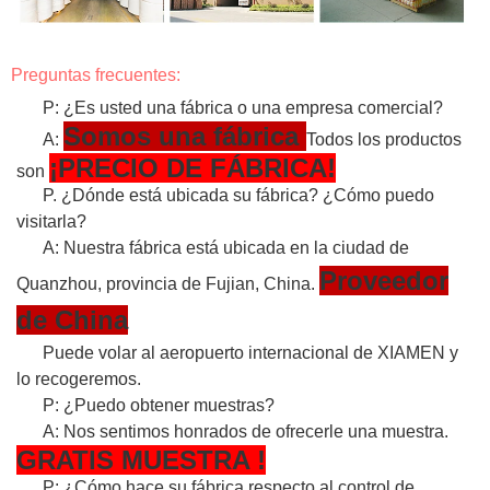
Preguntas frecuentes:
P: ¿Es usted una fábrica o una empresa comercial?
Somos una fábrica
A:
Todos los productos
¡PRECIO DE FÁBRICA!
son
P. ¿Dónde está ubicada su fábrica? ¿Cómo puedo
visitarla?
A: Nuestra fábrica está ubicada en la ciudad de
Proveedor
Quanzhou, provincia de Fujian, China.
de China
Puede volar al aeropuerto internacional de XIAMEN y
lo recogeremos.
P: ¿Puedo obtener muestras?
A: Nos sentimos honrados de ofrecerle una muestra.
GRATIS
MUESTRA
!
P: ¿Cómo hace su fábrica respecto al control de