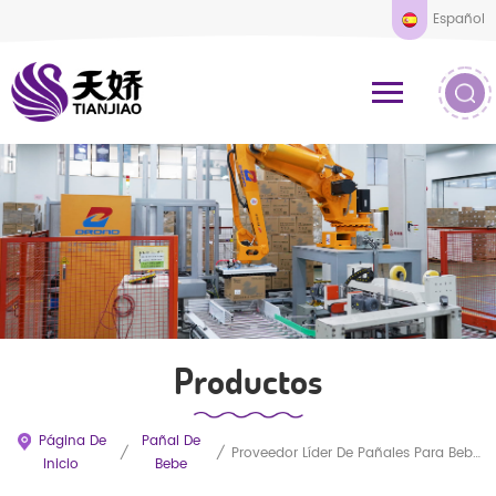
Español
Productos
Página De
Pañal De
/
/
Proveedor Líder De Pañales Para Bebés OEM Personalizados Con Marca Propia A Precio Mayorista. Pañales Higiénicos De Alta Demanda Para El Mercado Vietnamita.
Inicio
Bebe