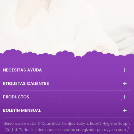
NECESITAS AYUDA
ETIQUETAS CALIENTES
PRODUCTOS
BOLETÍN MENSUAL
derechos de autor © Quanzhou Tianjiao Lady & Baby's Hygiene Supply
Co.,Ltd. Todos los derechos reservados
energizado por
dyyseo.com
/