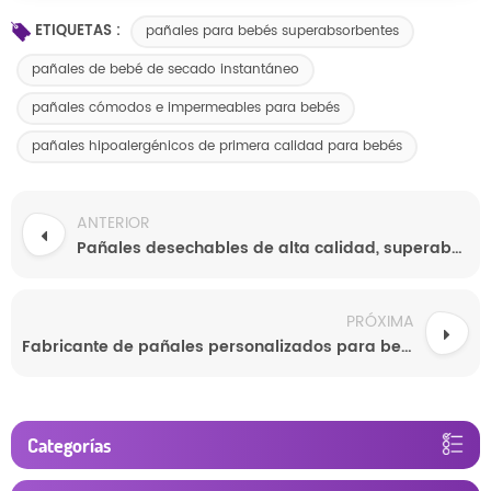
ETIQUETAS :
pañales para bebés superabsorbentes
pañales de bebé de secado instantáneo
pañales cómodos e impermeables para bebés
pañales hipoalergénicos de primera calidad para bebés
ANTERIOR
Pañales desechables de alta calidad, superabsorbentes, fabricados al por mayor por OEM/ODM (fabricación de equipos originales y ODM).
PRÓXIMA
Fabricante de pañales personalizados para bebés. Pañales OEM de alta calidad al por mayor a precios competitivos.
Categorías