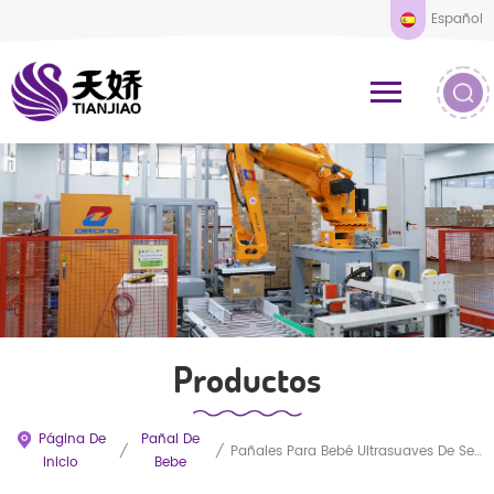
Español
Productos
Página De
Pañal De
/
/
Pañales Para Bebé Ultrasuaves De Secado Instantáneo Con Núcleo Superabsorbente. Venta Al Por Mayor De Pañales De Entrenamiento. Fabricante De Pañales.
Inicio
Bebe