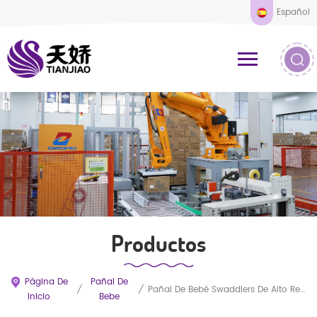
Español
Productos
Página De
Pañal De
/
/
Pañal De Bebé Swaddlers De Alto Rendimiento Absorbente
Inicio
Bebe